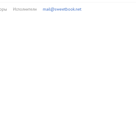
торы
Исполнители
mail@sweetbook.net