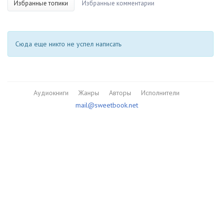
Избранные топики
Избранные комментарии
Сюда еще никто не успел написать
Аудиокниги
Жанры
Авторы
Исполнители
mail@sweetbook.net