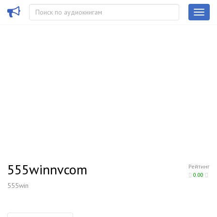
555winnvcom
Рейтинг
0.00
555win