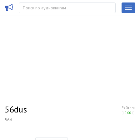
56dus
Рейтинг
0.00
56d