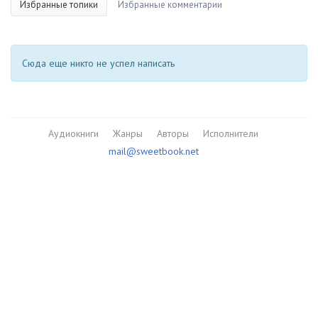
Избранные топики
Избранные комментарии
Сюда еще никто не успел написать
Аудиокниги
Жанры
Авторы
Исполнители
mail@sweetbook.net