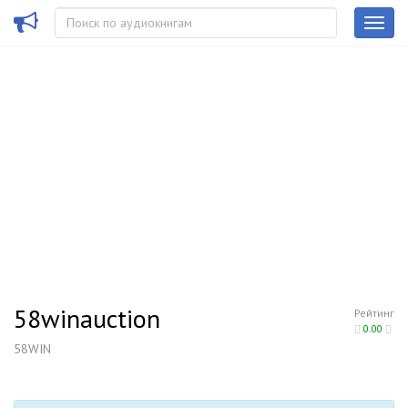
58winauction
Рейтинг
0.00
58WIN