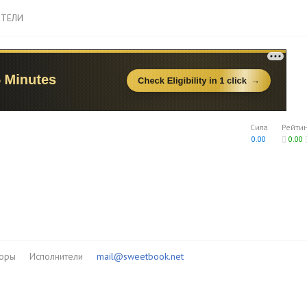
ТЕЛИ
Сила
Рейти
0.00
0.00
торы
Исполнители
mail@sweetbook.net