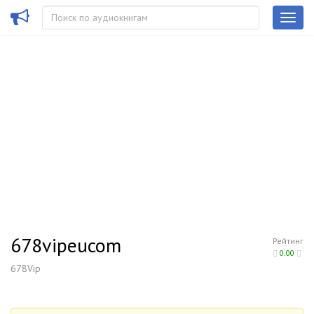
678vipeucom
Рейтинг
0.00
678Vip