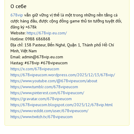
О себе
678vip
vẫn giữ vững vị thế là một trong những nền tảng cá
cược hàng đầu, được cộng đồng game thủ tin tưởng tuyệt đối,
đăng ký +678k
Website:
https://678vip.eu.com/
Hotline: 0988 686868
Địa chỉ: 158 Pasteur, Bến Nghé, Quận 1, Thành phố Hồ Chí
Minh, Việt Nam
Email: admin@678vip.eu.com
Hastag: #678vip #678vipeucom
https://x.com/678vipeucom
https://678vipeucom.wordpress.com/2025/12/13/678vip/
https://www.youtube.com/@678vipeucom/about
https://www.tumblr.com/678vipeucom
https://www.pinterest.com/678vipeucom/
https://gravatar.com/678vipeucom
https://678vipeucom.blogspot.com/2025/12/678vip.html
https://www.reddit.com/user/678vipeucom/
https://www.twitch.tv/678vipeucom