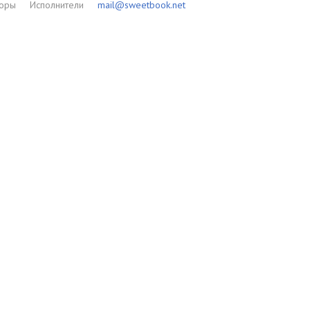
торы
Исполнители
mail@sweetbook.net