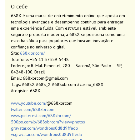
О себе
688X é uma marca de entretenimento online que aposta em
tecnologia avançada e desempenho contínuo para entregar
uma experiência fluida. Com estrutura estável, ambiente
seguro e proposta moderna, a 688X se posiciona como uma
escolha sólida para jogadores que buscam inovação e
confiança no universo digital.
Site:
688x.br.com/
Telefone: +55 11 37359-5448
Endereço: R. Mal. Pimentel, 280 — Sacomã, São Paulo — SP,
04248-100, Brazil
Email: 688xbrcom@gmail.com
Tags: #688X #688_X #688xbrcom #casino_688X
#register_688X
www.youtube.com/
@688xbrcom
twitter.com/688xbrcom
www.pinterest.com/688xbrcom/
500px.com/p/688xbrcom?view=photos
gravatar.com/wondrous0d8d9ffedb
vi.gravatar.com/wondrous0d8d9ffedb