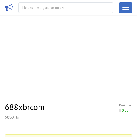
688xbrcom
Рейтинг
0.00
688X br