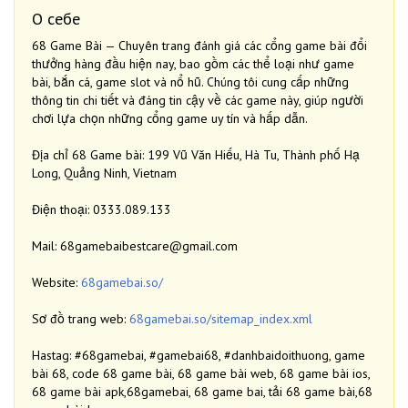
О себе
68 Game Bài — Chuyên trang đánh giá các cổng game bài đổi
thưởng hàng đầu hiện nay, bao gồm các thể loại như game
bài, bắn cá, game slot và nổ hũ. Chúng tôi cung cấp những
thông tin chi tiết và đáng tin cậy về các game này, giúp người
chơi lựa chọn những cổng game uy tín và hấp dẫn.
Địa chỉ 68 Game bài: 199 Vũ Văn Hiếu, Hà Tu, Thành phố Hạ
Long, Quảng Ninh, Vietnam
Điện thoại: 0333.089.133
Mail: 68gamebaibestcare@gmail.com
Website:
68gamebai.so/
Sơ đồ trang web:
68gamebai.so/sitemap_index.xml
Hastag: #68gamebai, #gamebai68, #danhbaidoithuong, game
bài 68, code 68 game bài, 68 game bài web, 68 game bài ios,
68 game bài apk,68gamebai, 68 game bai, tải 68 game bài,68