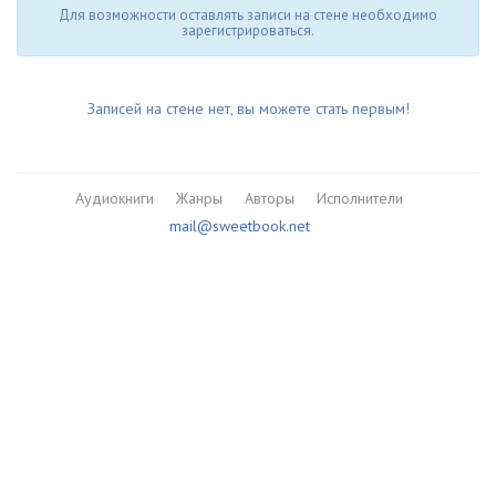
Для возможности оставлять записи на стене необходимо
зарегистрироваться.
Записей на стене нет, вы можете стать первым!
Аудиокниги
Жанры
Авторы
Исполнители
mail@sweetbook.net