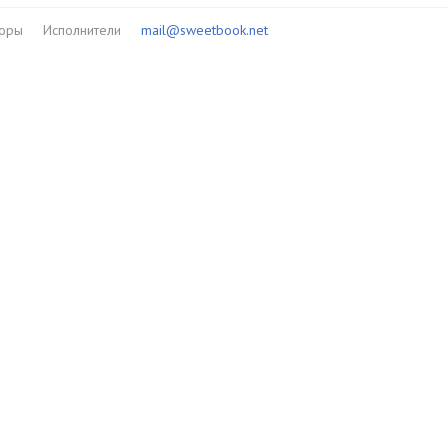
торы
Исполнители
mail@sweetbook.net