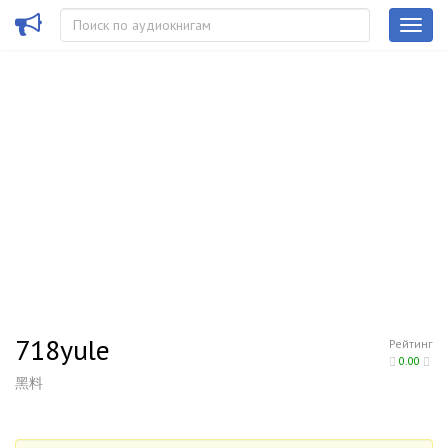
718yule
Рейтинг
0.00
黑料