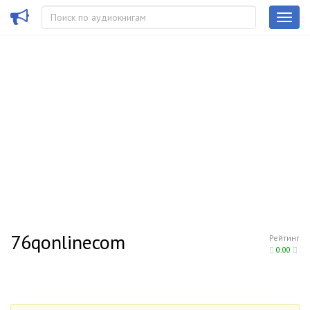
76qonlinecom
Рейтинг
0.00