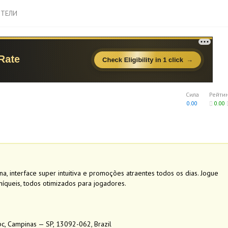
ТЕЛИ
Сила
Рейти
0.00
0.00
 interface super intuitiva e promoções atraentes todos os dias. Jogue
níqueis, todos otimizados para jogadores.
apc, Campinas — SP, 13092-062, Brazil