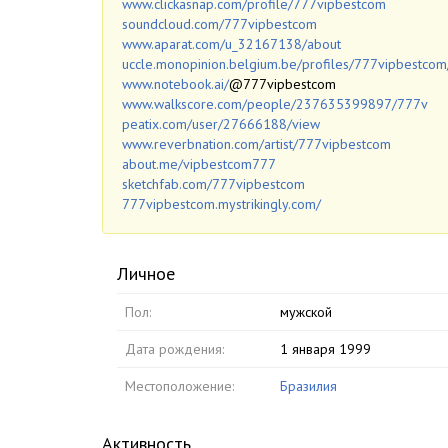
www.clickasnap.com/profile/777vipbestcom
soundcloud.com/777vipbestcom
www.aparat.com/u_32167138/about
uccle.monopinion.belgium.be/profiles/777vipbestcom/
www.notebook.ai/
@777vipbestcom
www.walkscore.com/people/237635399897/777v
peatix.com/user/27666188/view
www.reverbnation.com/artist/777vipbestcom
about.me/vipbestcom777
sketchfab.com/777vipbestcom
777vipbestcom.mystrikingly.com/
Личное
Пол:
мужской
Дата рождения:
1 января 1999
Местоположение:
Бразилия
Активность