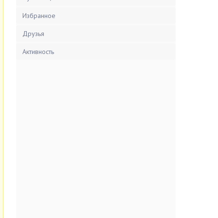
Избранное
Друзья
Активность