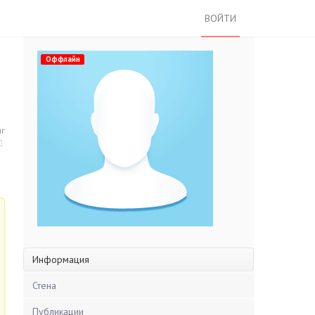
ВОЙТИ
Оффлайн
нг
Информация
Стена
Публикации