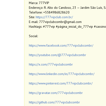
Marca: 777VIP
Endereço: R. Alto do Candoso, 23 — Jardim São Luís,
Telefone: +5584986828620
Site:
https://777vipclub.com.br/
E-mail: 777vipclubcombr@gmail.com
Hashtags: #777vip #página_inicial_do_777vip #cassi
Social:
https://www.facebook.com/777vipclubcombr/
https://youtube.com/@777vipclubcombr
https://x.com/777vipclubcombr
https://www.linkedin.com/in/777vipclubcombr/
https://www.pinterest.com/777vipclubcombr/
https://gravatar.com/777vipclubcombr
https://github.com/777vipclubcombr