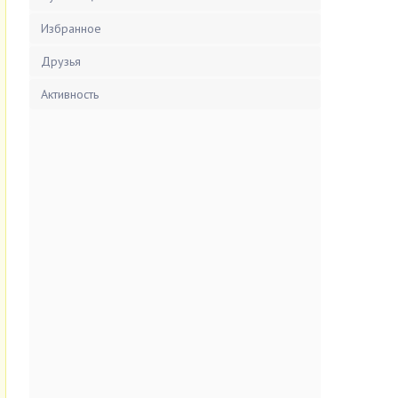
Избранное
Друзья
Активность