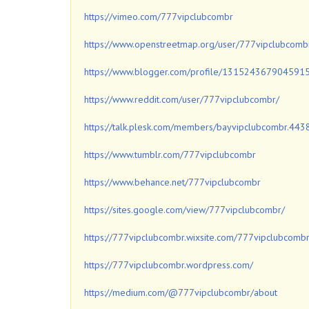
https://vimeo.com/777vipclubcombr
https://www.openstreetmap.org/user/777vipclubcomb
https://www.blogger.com/profile/131524367904591
https://www.reddit.com/user/777vipclubcombr/
https://talk.plesk.com/members/bayvipclubcombr.44
https://www.tumblr.com/777vipclubcombr
https://www.behance.net/777vipclubcombr
https://sites.google.com/view/777vipclubcombr/
https://777vipclubcombr.wixsite.com/777vipclubcomb
https://777vipclubcombr.wordpress.com/
https://medium.com/@777vipclubcombr/about