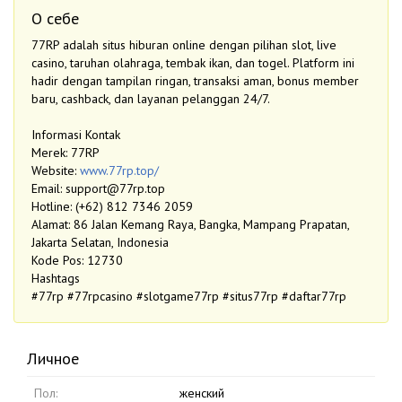
О себе
77RP adalah situs hiburan online dengan pilihan slot, live
casino, taruhan olahraga, tembak ikan, dan togel. Platform ini
hadir dengan tampilan ringan, transaksi aman, bonus member
baru, cashback, dan layanan pelanggan 24/7.
Informasi Kontak
Merek: 77RP
Website:
www.77rp.top/
Email: support@77rp.top
Hotline: (+62) 812 7346 2059
Alamat: 86 Jalan Kemang Raya, Bangka, Mampang Prapatan,
Jakarta Selatan, Indonesia
Kode Pos: 12730
Hashtags
#77rp #77rpcasino #slotgame77rp #situs77rp #daftar77rp
Личное
Пол:
женский