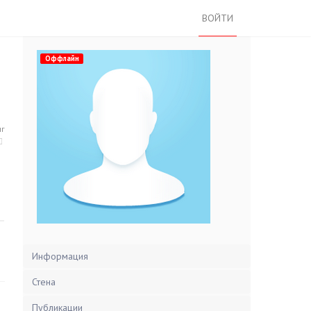
ВОЙТИ
Оффлайн
нг
Информация
Стена
Публикации