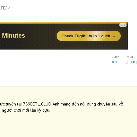
ТЕЛИ
Сила
Рейти
0.00
0.00
trực tuyến tại 789BET1.CLUB. Anh mang đến nội dung chuyên sâu về
 người chơi mới lẫn kỳ cựu.