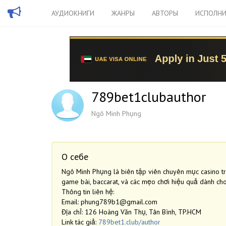
АУДИОКНИГИ
ЖАНРЫ
АВТОРЫ
ИСПОЛНИ
789bet1clubauthor
Ngô Minh Phụng
О себе
Ngô Minh Phụng là biên tập viên chuyên mục casino 
game bài, baccarat, và các mẹo chơi hiệu quả dành cho
Thông tin liên hệ:
Email: phung789b1@gmail.com
Địa chỉ: 126 Hoàng Văn Thụ, Tân Bình, TP.HCM
Link tác giả:
789bet1.club/author