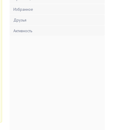
Избранное
Друзья
Активность