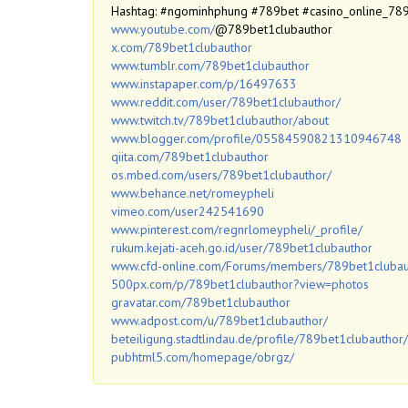
Hashtag: #ngominhphung #789bet #casino_online_78
www.youtube.com/
@789bet1clubauthor
x.com/789bet1clubauthor
www.tumblr.com/789bet1clubauthor
www.instapaper.com/p/16497633
www.reddit.com/user/789bet1clubauthor/
www.twitch.tv/789bet1clubauthor/about
www.blogger.com/profile/05584590821310946748
qiita.com/789bet1clubauthor
os.mbed.com/users/789bet1clubauthor/
www.behance.net/romeypheli
vimeo.com/user242541690
www.pinterest.com/regnrlomeypheli/_profile/
rukum.kejati-aceh.go.id/user/789bet1clubauthor
www.cfd-online.com/Forums/members/789bet1clubaut
500px.com/p/789bet1clubauthor?view=photos
gravatar.com/789bet1clubauthor
www.adpost.com/u/789bet1clubauthor/
beteiligung.stadtlindau.de/profile/789bet1clubauthor/
pubhtml5.com/homepage/obrgz/