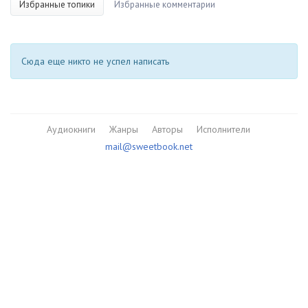
Избранные топики
Избранные комментарии
Сюда еще никто не успел написать
Аудиокниги
Жанры
Авторы
Исполнители
mail@sweetbook.net