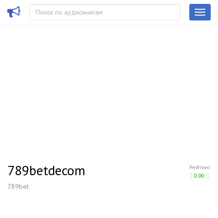
789betdecom
Рейтинг
0.00
789bet