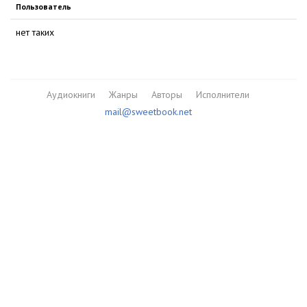
Пользователь
нет таких
Аудиокниги
Жанры
Авторы
Исполнители
mail@sweetbook.net