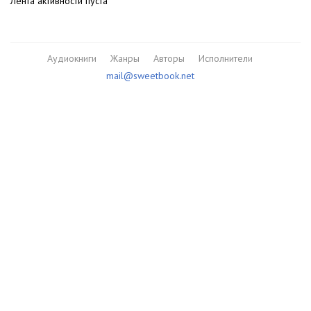
Лента активности пуста
Аудиокниги
Жанры
Авторы
Исполнители
mail@sweetbook.net