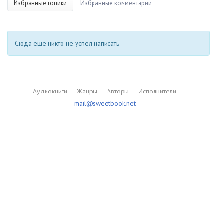
Избранные топики
Избранные комментарии
Сюда еще никто не успел написать
Аудиокниги
Жанры
Авторы
Исполнители
mail@sweetbook.net