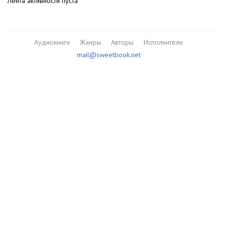
Лента активности пуста
Аудиокниги
Жанры
Авторы
Исполнители
mail@sweetbook.net