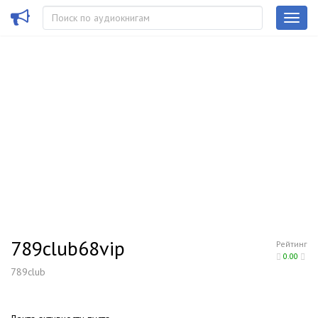
789club68vip
Рейтинг
0.00
789club