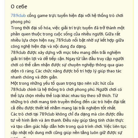
О себе
789club
cổng game trực tuyến hiện đại với hệ thống trò chơi
phong phú
Trong thời đại số hóa, việc giải trí trực tuyến đã trở thành một
phần quen thuộc trong cuộc sống của nhiều người. Giữa rất
nhiều lựa chọn hiện nay, 789club nổi bật nhờ sự kết hợp giữa
công nghệ hiện đại và nội dung đa dạng.
789club được xây dựng với mục tiêu mang đến trải nghiệm
giải trí tiện lợi và dễ tiếp cận. Ngay từ lần đầu truy cập người
chơi có thể cảm nhận được sự chuyên nghiệp thông qua giao
diện rõ ràng. Các chức năng được bố trí hợp lý giúp thao tác
nhanh chóng và đơn giản.
Một trong những yếu tố quan trọng tạo nên sức hút của
789club chính là hệ thống trò chơi phong phú. Người chơi có
thể lựa chọn nhiều thể loại khác nhau tùy theo sở thích. Từ
những trò chơi mang tính truyền thống đến các trò hiện đại tất
cả đều được thiết kế nhằm mang lại trải nghiệm tốt nhất.
Các trò chơi tại 789club không chỉ đa dạng mà còn được đầu
tư về hình ảnh và âm thanh. Điều này giúp tăng tính chân thực
và tạo cảm giác hấp dẫn hơn trong quá trình chơi. Việc liên tục
cập nhật nội dung mới cũng giúp nền tảng luôn giữ được sự