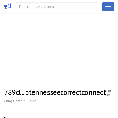
789clubtennesseecorrectconnect
Рейтинг
0.00
Cổng Game 789club