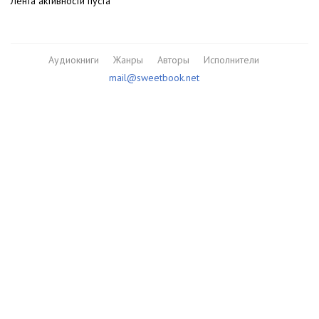
Лента активности пуста
Аудиокниги
Жанры
Авторы
Исполнители
mail@sweetbook.net