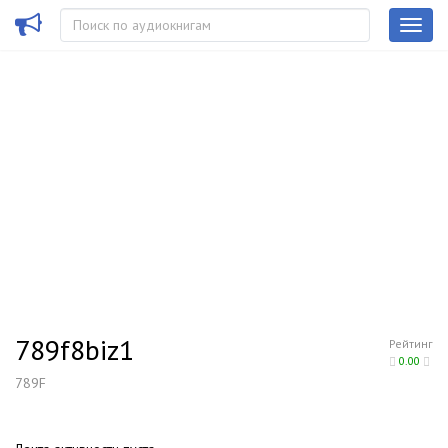
789f8biz1
Рейтинг
0.00
789F