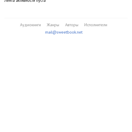
Лента активности пуста
Аудиокниги
Жанры
Авторы
Исполнители
mail@sweetbook.net