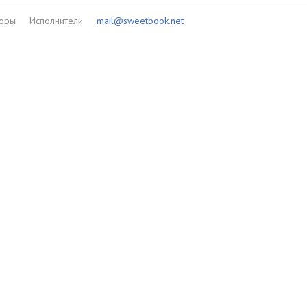
торы
Исполнители
mail@sweetbook.net