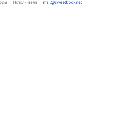
торы
Исполнители
mail@sweetbook.net