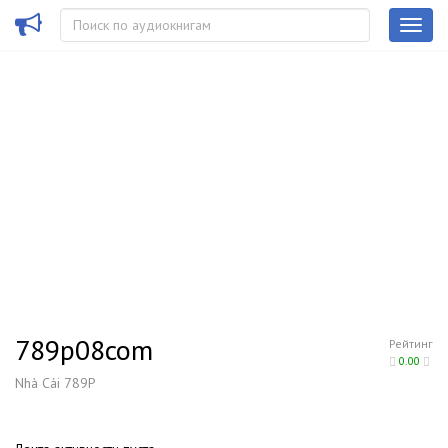
789p08com
Рейтинг
0.00
Nhà Cái 789P