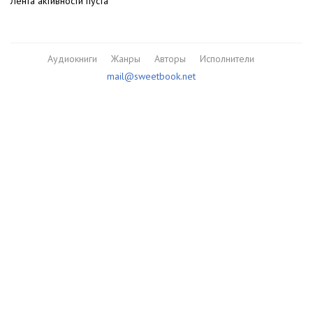
Лента активности пуста
Аудиокниги
Жанры
Авторы
Исполнители
mail@sweetbook.net