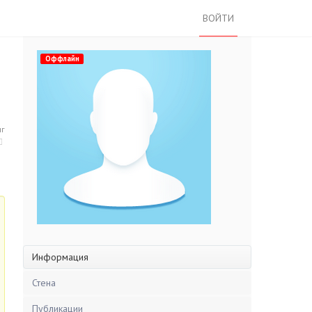
ВОЙТИ
Оффлайн
нг
Информация
Стена
Публикации