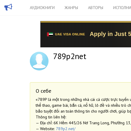
АУДИОКНИГИ
ЖАНРЫ
АВТОРЫ
ИСПОЛНИ
789p2net
О себе
«789P là một trong những nhà cái cá cược trực tuyến uy
thể thao, game bài, bắn cá, nổ hũ, lô đề và nhiều trò
bảo tuyệt đối an toàn thông tin cho người chơi, giúp 
Thông tin liên hệ:
— Địa chỉ: 6K Hẻm 445/26 Nơ Trang Long, Phường 13,
— Website:
789p2.net/