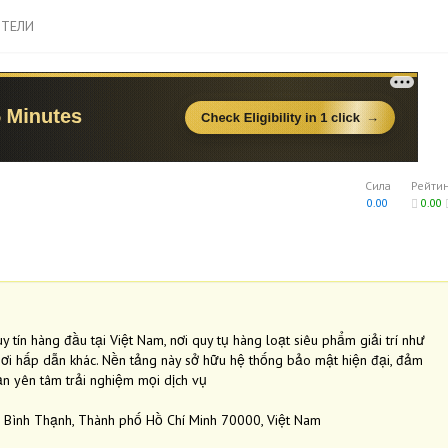
ТЕЛИ
Сила
Рейти
0.00
0.00
 tín hàng đầu tại Việt Nam, nơi quy tụ hàng loạt siêu phẩm giải trí như
 chơi hấp dẫn khác. Nền tảng này sở hữu hệ thống bảo mật hiện đại, đảm
bạn yên tâm trải nghiệm mọi dịch vụ
 Bình Thạnh, Thành phố Hồ Chí Minh 70000, Việt Nam