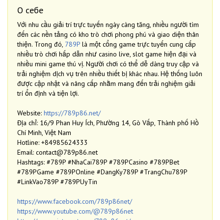
О себе
Với nhu cầu giải trí trực tuyến ngày càng tăng, nhiều người tìm
đến các nền tảng có kho trò chơi phong phú và giao diện thân
thiện. Trong đó,
789P
là một cổng game trực tuyến cung cấp
nhiều trò chơi hấp dẫn như casino live, slot game hiện đại và
nhiều mini game thú vị. Người chơi có thể dễ dàng truy cập và
trải nghiệm dịch vụ trên nhiều thiết bị khác nhau. Hệ thống luôn
được cập nhật và nâng cấp nhằm mang đến trải nghiệm giải
trí ổn định và tiện lợi.
Website:
https://789p86.net/
Địa chỉ: 16/9 Phan Huy Ích, Phường 14, Gò Vấp, Thành phố Hồ
Chí Minh, Việt Nam
Hotline: +84985624333
Email: contact@789p86.net
Hashtags: #789P #NhaCai789P #789PCasino #789PBet
#789PGame #789POnline #DangKy789P #TrangChu789P
#LinkVao789P #789PUyTin
https://www.facebook.com/789p86net/
https://www.youtube.com/@789p86net