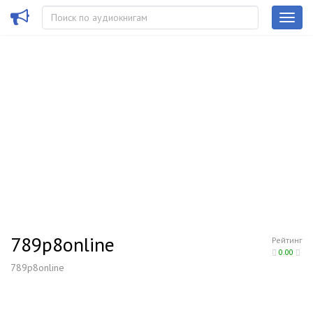
789p8online
Рейтинг
0.00
789p8online