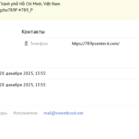
Thành phố Hồ Chí Minh, Việt Nam
ngchu789P #789_P
Контакты
Телефон:
https://789pcenter.it.com/
20 декабря 2025, 13:55
20 декабря 2025, 13:55
торы
Исполнители
mail@sweetbook.net