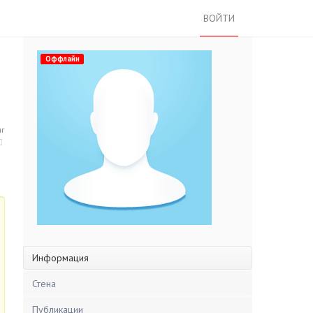
ВОЙТИ
Оффлайн
нг
Информация
Стена
Публикации