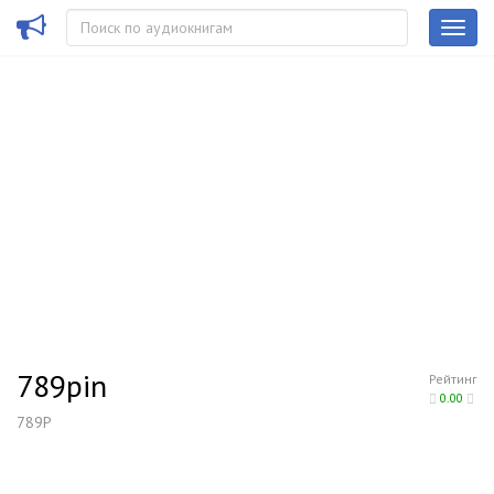
789pin
Рейтинг
0.00
789P