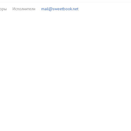
торы
Исполнители
mail@sweetbook.net