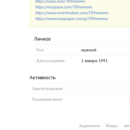
https://issuu.com/789winnmx
https://myspace.com/789winnmx
https://www.reverbnation.com/789winnmx
https://www.instapaper.com/p/789winnmx
Личное
Пол:
мужской
Дата рождения:
1 января 1991
Активность
Зарегистрирован:
Последний визит:
Аудиокниги
Жанры
Ав