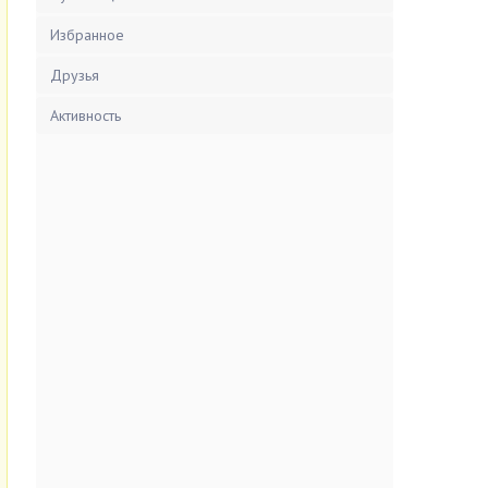
Избранное
Друзья
Активность