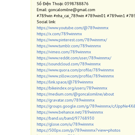
Số Điện Thoại: 0398788876
Email: goncalomilne@gmail.com
#789win #nha_cai_789win #789win01 #789win1 #78
Social link:
https://www.youtube.com/@789winnmx
https://x.com/789winnmx
https://www.pinterest.com/789winnmx/
https://www.tumblr.com/789winnmx
https://vimeo.com/789winnmx
https://www.reddit.com/user/789winnmx/
https://soundcloud.com/789winnmx
https://www.quora.com/profile/789winnmx
https://www.zillow.com/profile/789winnmx
https://link.space/@789winnmx
https://bikeindex.org/users/789winnmx
https://medium.com/@goncalomilne/about
https://gravatar.com/789winnmx
https://groups.google.com/g/789winnmx/c/UppNe4X
https://www.behance.net/789winnmx
https://band.us/band/97768930
https://glose.com/u/789winnmx
https://500px.com/p/789winnmx?view=photos