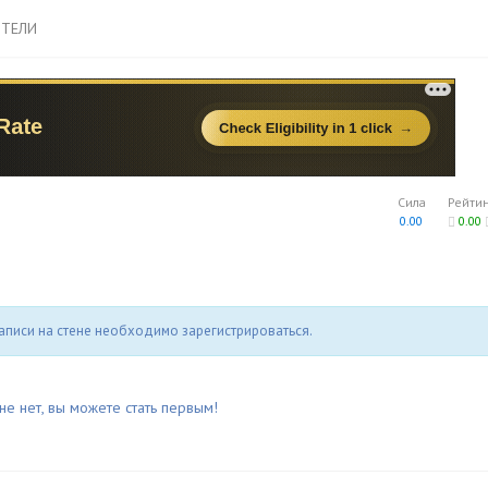
ТЕЛИ
Сила
Рейти
0.00
0.00
аписи на стене необходимо зарегистрироваться.
не нет, вы можете стать первым!