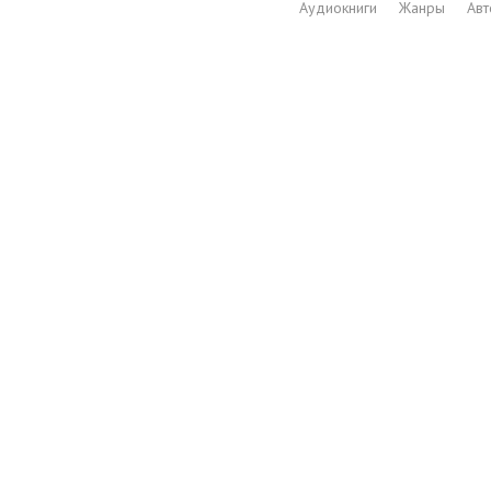
Аудиокниги
Жанры
Ав