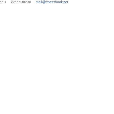
торы
Исполнители
mail@sweetbook.net