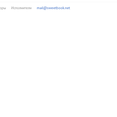
торы
Исполнители
mail@sweetbook.net