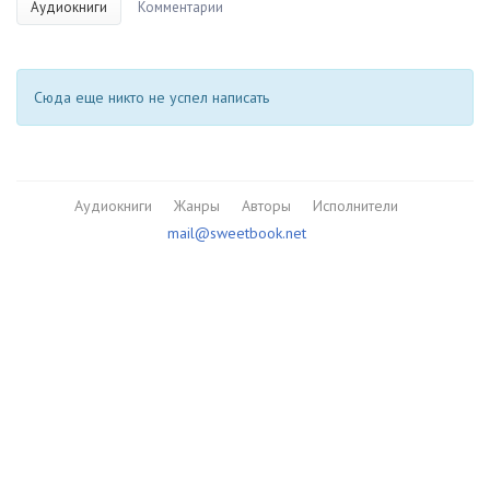
Аудиокниги
Комментарии
Сюда еще никто не успел написать
Аудиокниги
Жанры
Авторы
Исполнители
mail@sweetbook.net