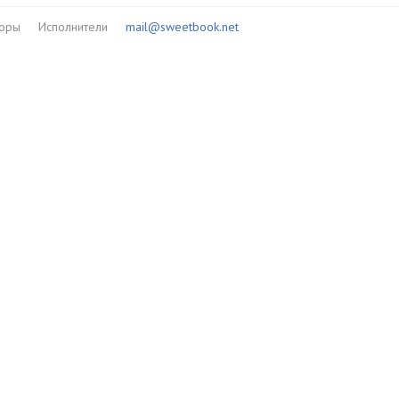
торы
Исполнители
mail@sweetbook.net