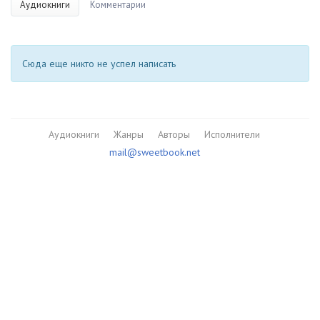
Аудиокниги
Комментарии
Сюда еще никто не успел написать
Аудиокниги
Жанры
Авторы
Исполнители
mail@sweetbook.net