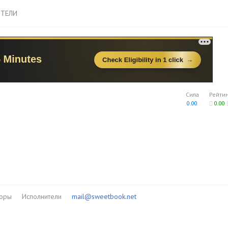
ТЕЛИ
Сила
Рейти
0.00
0.00
торы
Исполнители
mail@sweetbook.net