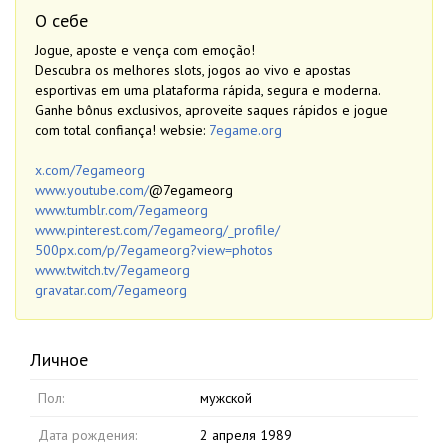
О себе
Jogue, aposte e vença com emoção!
Descubra os melhores slots, jogos ao vivo e apostas
esportivas em uma plataforma rápida, segura e moderna.
Ganhe bônus exclusivos, aproveite saques rápidos e jogue
com total confiança! websie:
7egame.org
x.com/7egameorg
www.youtube.com/
@7egameorg
www.tumblr.com/7egameorg
www.pinterest.com/7egameorg/_profile/
500px.com/p/7egameorg?view=photos
www.twitch.tv/7egameorg
gravatar.com/7egameorg
Личное
Пол:
мужской
Дата рождения:
2 апреля 1989