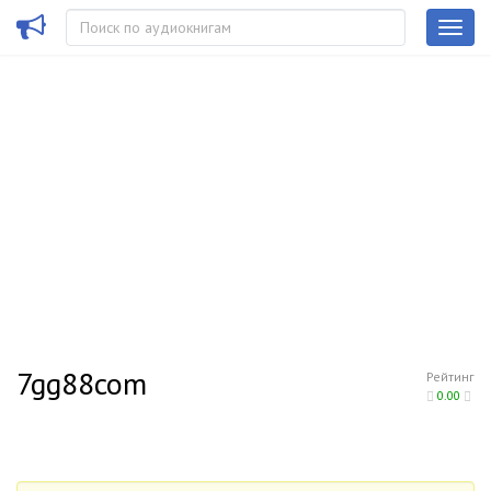
7gg88com
Рейтинг
0.00