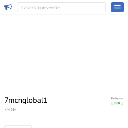
7mcnglobal1
Рейтинг
0.00
7M CN