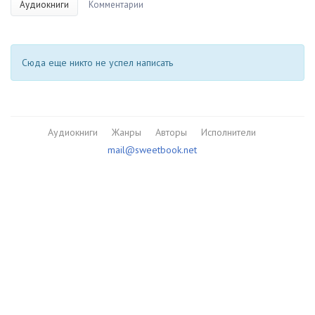
Аудиокниги
Комментарии
Сюда еще никто не успел написать
Аудиокниги
Жанры
Авторы
Исполнители
mail@sweetbook.net