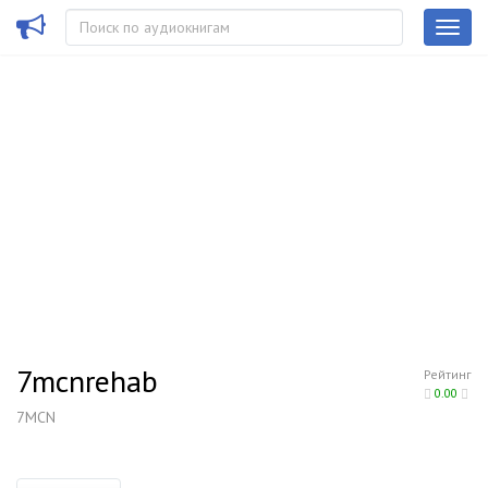
7mcnrehab
Рейтинг
0.00
7MCN