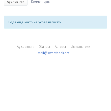
Аудиокниги
Комментарии
Сюда еще никто не успел написать
Аудиокниги
Жанры
Авторы
Исполнители
mail@sweetbook.net