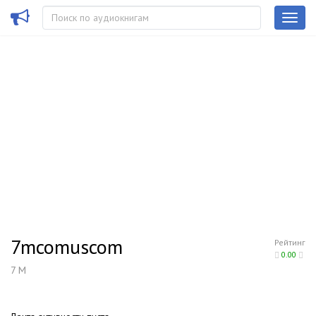
7mcomuscom
Рейтинг
0.00
7 M