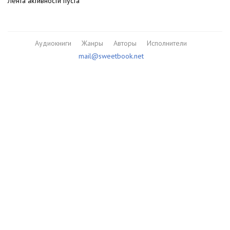
Лента активности пуста
Аудиокниги
Жанры
Авторы
Исполнители
mail@sweetbook.net