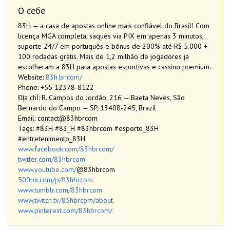
О себе
83H — a casa de apostas online mais confiável do Brasil! Com
licença MGA completa, saques via PIX em apenas 3 minutos,
suporte 24/7 em português e bônus de 200% até R$ 5.000 +
100 rodadas grátis. Mais de 1,2 milhão de jogadores já
escolheram a 83H para apostas esportivas e cassino premium.
Website:
83h.br.com/
Phone: +55 12378-8122
Địa chỉ: R. Campos do Jordão, 216 — Baeta Neves, São
Bernardo do Campo — SP, 13408-245, Brazil
Email: contact@83hbrcom
Tags: #83H #83_H #83hbrcom #esporte_83H
#entretenimento_83H
www.facebook.com/83hbrcom/
twitter.com/83hbrcom
www.youtube.com/
@83hbrcom
500px.com/p/83hbrcom
www.tumblr.com/83hbrcom
www.twitch.tv/83hbrcom/about
www.pinterest.com/83hbrcom/