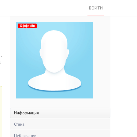
ВОЙТИ
Оффлайн
нг
Информация
Стена
Публикации