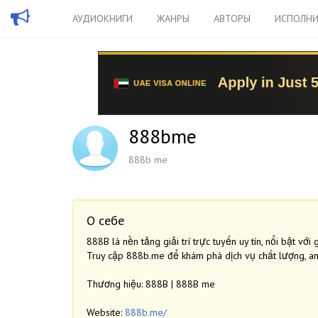
АУДИОКНИГИ
ЖАНРЫ
АВТОРЫ
ИСПОЛНИ
888bme
888b me
О себе
888B là nền tảng giải trí trực tuyến uy tín, nổi bật với
Truy cập 888b.me để khám phá dịch vụ chất lượng, an
Thương hiệu: 888B | 888B me
Website:
888b.me/